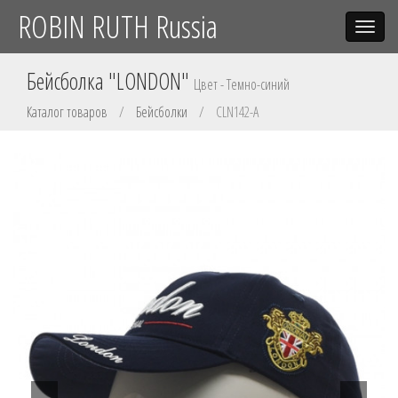
ROBIN RUTH Russia
Toggle
navigat
Бейсболка "LONDON"
Цвет - Темно-синий
Каталог товаров
/
Бейсболки
/
CLN142-A