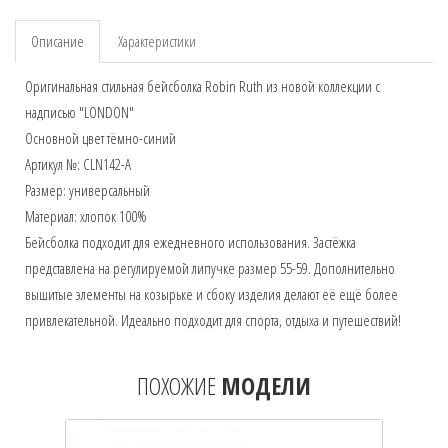
Описание
Характеристики
Оригинальная стильная бейсболка Robin Ruth из новой коллекции с
надписью "LONDON"
Основной цвет тёмно-синий
Артикул №: CLN142-A
Размер: универсальный
Материал: хлопок 100%
Бейсболка подходит для ежедневного использования. Застёжка
представлена на регулируемой липучке размер 55-59. Дополнительно
вышитые элементы на козырьке и сбоку изделия делают её ещё более
привлекательной. Идеально подходит для спорта, отдыха и путешествий!
ПОХОЖИЕ
МОДЕЛИ