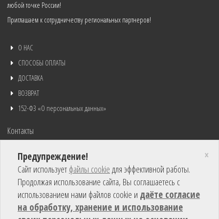
любой точке России!
Приглашаем к сотрудничеству региональных партнеров!
О НАС
СПОСОБЫ ОПЛАТЫ
ДОСТАВКА
ВОЗВРАТ
152-ФЗ «О персональных данных»
Контакты
+7 (968) 588-88-22
×
Предупреждение!
rus@robin-ruth.ru
Сайт использует
файлы cookie
для эффективной работы.
Продолжая использование сайта, Вы соглашаетесь с
Отправить сообщение
использованием нами файлов cookie и
даёте согласие
на обработку, хранение и использование