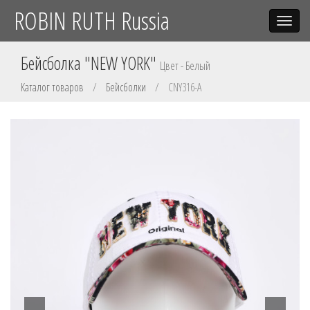
ROBIN RUTH Russia
Toggle
navigat
Бейсболка "NEW YORK"
Цвет - Белый
Каталог товаров
/
Бейсболки
/
CNY316-A