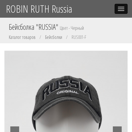
ROBIN RUTH Russia
Toggle
navigat
Бейсболка "RUSSIA"
Цвет - Черный
Каталог товаров
/
Бейсболки
/
RUS001-F