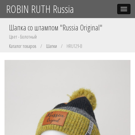
ROBIN RUTH Russia
Toggle
navigat
Шапка со штампом "Russia Original"
Цвет - Болотный
Каталог товаров
/
Шапки
/
HRU129-B