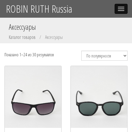
ROBIN RUTH Russia
Toggle
navigat
Аксессуары
Каталог товаров
/
Аксессуары
Показано 1–24 из
30
результатов